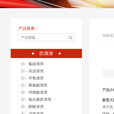
产品搜索：
当前位
防腐漆
氟碳漆类
高温漆类
环氧漆类
聚氨酯漆类
产品介
丙烯酸漆类
氯化橡胶漆类
新贵大
醇酸漆类
求不高
沥青漆类
碳钢、