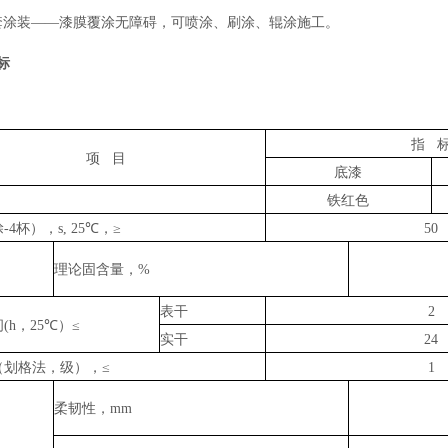
套涂装——漆膜覆涂无障碍，可喷涂、刷涂、辊涂施工。
标
指
项
目
底漆
铁红色
涂
-4
杯），
s, 25
℃，≥
50
理论固含量，
%
表干
2
间
(h
，
25
℃）≤
实干
24
（划格法，级），≤
1
柔韧性，
mm