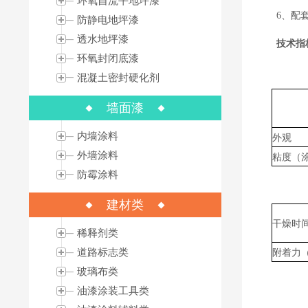
环氧自流平地坪漆
6、配
防静电地坪漆
透水地坪漆
技术指
环氧封闭底漆
混凝土密封硬化剂
墙面漆
内墙涂料
外观
外墙涂料
粘度（
防霉涂料
建材类
干燥时
稀释剂类
道路标志类
附着力
玻璃布类
油漆涂装工具类