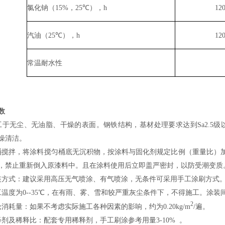
氯化钠（
15%
，
25
℃），
h
12
汽油（
25
℃），
h
12
常温耐水性
数
工于无尘、无油脂、干燥的表面。钢铁结构，基材处理要求达到Sa2.5级
燥清洁。
桶搅拌，将涂料搅匀桶底无沉积物，按涂料与固化剂规定比例（重量比）加
，禁止重新倒入原漆料中。且在涂料使用后立即盖严密封，以防受潮变质
装方式：建议采用高压无气喷涂、有气喷涂，无条件可采用手工涂刷方式
工温度为0--35℃，在有雨、雾、雪和较严重灰尘条件下，不得施工。涂装
2
论消耗量：如果不考虑实际施工各种因素的影响，约为0.20kg/m
/遍。
释剂及稀释比：配套专用稀释剂，手工刷涂参考用量3-10% 。