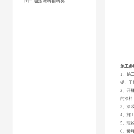
油漆涂料辅料类
施工参
1、施
锈、干
2、开
的涂料
3、涂
4、施
5、理
6、稀